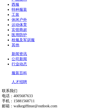
西服
特种服装
工装
休闲户外
运动体育
宾馆商超
医用防护
校服及军训服
其他
新闻资讯
公司新闻
行业动态
服装百科
人才招聘
联系我们
电话：4005687633
手机：15881568711
邮箱：walkegiffinue@outlook.com