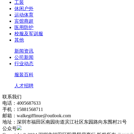
工装
休闲户外
运动体育
宾馆商超
医用防护
校服及军训服
其他
新闻资讯
公司新闻
行业动态
服装百科
人才招聘
联系我们
电话：4005687633
手机：15881568711
邮箱：walkegiffinue@outlook.com
地址：深圳市福田区南园街道滨江社区东园路向东围村21号
公众号